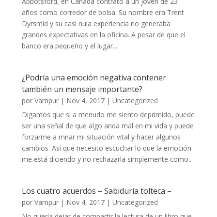
Abbotsford, en Canadá contrató a un joven de 23
años como corredor de bolsa. Su nombre era Trent
Dyrsmid y su casi nula experiencia no generaba
grandes expectativas en la oficina. A pesar de que el
banco era pequeño y el lugar...
¿Podría una emoción negativa contener
también un mensaje importante?
por
Vampur
|
Nov 4, 2017
|
Uncategorized
Digamos que si a menudo me siento deprimido, puede
ser una señal de que algo anda mal en mi vida y puede
forzarme a mirar mi situación vital y hacer algunos
cambios. Así que necesito escuchar lo que la emoción
me está diciendo y no rechazarla simplemente como...
Los cuatro acuerdos – Sabiduría tolteca –
por
Vampur
|
Nov 4, 2017
|
Uncategorized
No quería dejar de compartir la lectura de un libro que