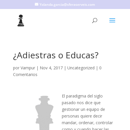
Yolanda.garcia@sferaserveis.com
¿Adiestras o Educas?
por
Vampur
|
Nov 4, 2017
|
Uncategorized
|
0
Comentarios
El paradigma del siglo
pasado nos dice que
gestionar un equipo de
personas quiere decir
mandar, ordenar, controlar
como y cuando hacer las